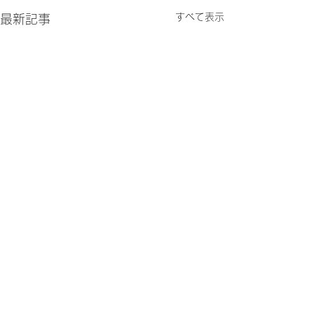
すべて表示
最新記事
他の教室の発表会へ
のんびり忙しく
こんにちは＆お久しぶりで
こんにちは。最近
コメント
す。 気付いたら前回のブロ
寒くなりましたね