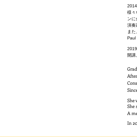
20
様々
ンに
演奏
​また
Pa
20
開講
Grad
Afte
Cons
Sinc
She 
She 
A me
In 2