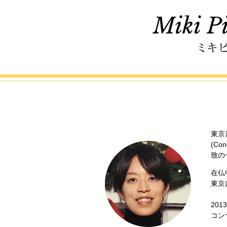
Miki Pi
ミキ
東京
(Co
致の
在仏
東京
20
コン