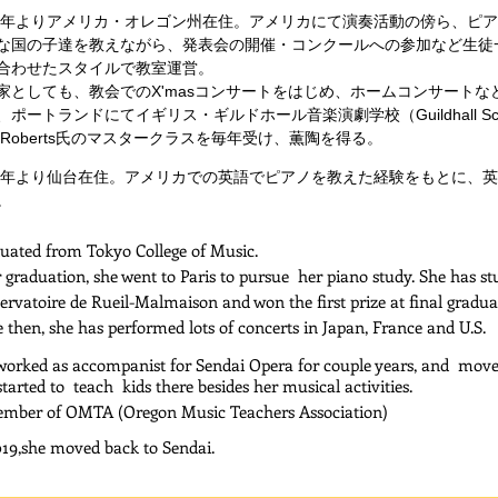
14年よりアメリカ・オレゴン州在住。アメリカにて演奏活動の傍ら、ピ
な国の子達を教えながら、発表会の開催・コンクールへの参加など生徒
合わせたスタイルで教室運営。
家としても、教会でのX'masコンサートをはじめ、ホームコンサートな
、ポートランドにてイギリス・ギルドホール音楽演劇学校（Guildhall School 
ul Roberts氏のマスタークラスを毎年受け、薫陶を得る。
19年より仙台在住。アメリカでの英語でピアノを教えた経験をもとに、英語でも学べ
。
uated from Tokyo College of Music.
r graduation, she went to Paris to pursue her piano study. She has s
ervatoire de Rueil-Malmaison and won the first prize at final gradua
e then, she has performed lots of concerts in Japan, France and U.S.
worked as accompanist for Sendai Opera for couple years, and moved
started to teach kids there besides her musical activities.
mber of OMTA (Oregon Music Teachers Association)
019,she moved back to Sendai.