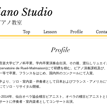
ano Studio​
ピアノ教室
Top
Lesson
Profile
Conta
Profile
音楽大学ピアノ科卒業。学内卒業演奏会出演。その後、渡仏しリュエイ
ncervatoire de Rueil-Malmaison)にて研鑽を積む。ピアノ演
一等で卒業。フランスをはじめ、国内外のコンクールにて入賞。
中より、ソロ・室内楽・伴奏者として日本およびフランス・アメリカに
にてソロ・リサイタル開催。
13-2014年、仙台オペラ協会稽古ピアニスト。オペラの稽古ピアニスト
サートに伴奏者・室内楽者としてコンサート出演。