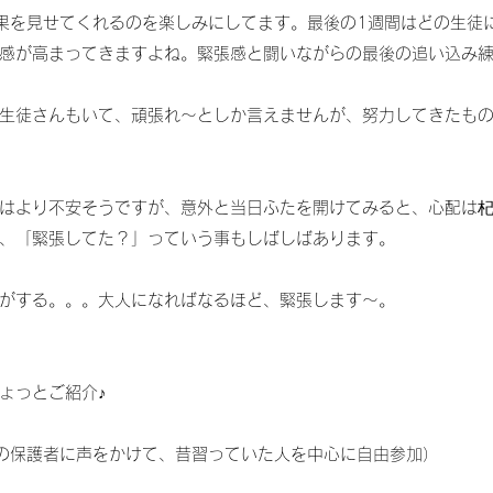
果を見せてくれるのを楽しみにしてます。最後の1週間はどの生徒
感が高まってきますよね。緊張感と闘いながらの最後の追い込み
生徒さんもいて、頑張れ～としか言えませんが、努力してきたも
はより不安そうですが、意外と当日ふたを開けてみると、心配は
、「緊張してた？」っていう事もしばしばあります。
がする。。。大人になればなるほど、緊張します～。
ょっとご紹介♪
の保護者に声をかけて、昔習っていた人を中心に自由参加）