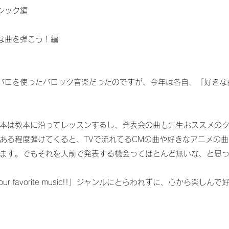
シック編
な曲を弾こう！編
バロを使ったバロック音楽だったのですが、今年は各自、「好きな
本は教本に沿ってレッスンするし、発表会の曲も先生おススメの
ある程度弾けてくると、TVで流れてるCMの曲や好きなアニメの
ます。でもそれを人前で発表する機会ってほとんど無いな、と思
our favorite music!!」ジャンルにとらわれずに、心から楽し