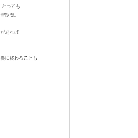
にとっても
練習期間。
のがあれば
杞憂に終わることも