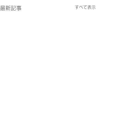
すべて表示
最新記事
他の教室の発表会へ
のんびり忙しく
こんにちは＆お久しぶりで
こんにちは。最近
コメント
す。 気付いたら前回のブロ
寒くなりましたね