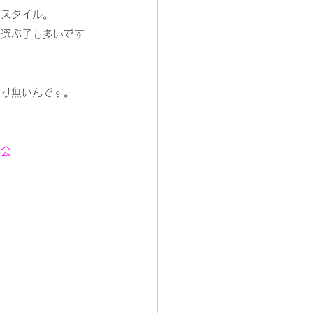
うスタイル。
を選ぶ子も多いです
まり無いんです。
。
表会