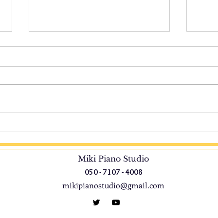
他の教室の発表会へ
のん
こんにちは＆お久しぶりです。
こん
気付いたら前回のブログから4か
なり
月も経ってました。。。サイトの
近の
更新もせず、それなのにお問い合
館の
わせもチラホラといただき、あり
たり
がとうございます。 先日、知り
かな
合いの先生の発表会にお邪魔して
えに
きました。 数年前にピティナの
話題
Miki Piano Studio
レッスン見学でお邪魔した先生の
は、
050 - 7107 - 4008
発表会で、ずっと聞いてみたいと
なか
mikipianostudio@gmail.com
思っていたものでした。レッスン
来た
見学の時に聞いた子たちの上手さ
ます
に驚き、他の生徒さんの演奏も楽
パク