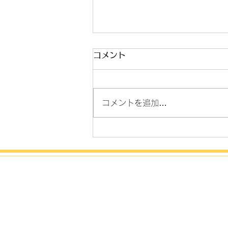
発表会とコンクール
コメント
こんにちは！ 新年度が始まりあ
わただしく過ごしていたらいつの
間にか梅雨の時期に突入してまし
コメントを追加…
た。 今年の発表会の会場予約
や、来年のホール抽選申込、コン
クールの案内など、頭の片隅には
入っていた ”やらなきゃリスト”が
いつの間にか抜け落ちてまし
た。。。 そんな時、ある生徒さ
んから 「今年の発表会はいつ頃
ですか？もう弾きたい曲のリスト
を作ってるんです」 との一言。
そういえばそろそろ今年の会場予