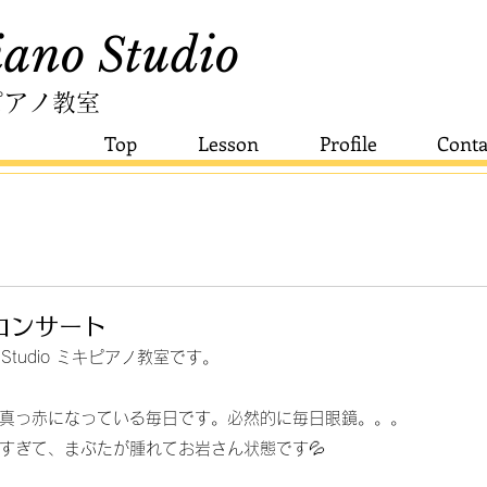
ano Studio​
ピアノ教室
Top
Lesson
Profile
Conta
コンサート
o Studio ミキピアノ教室です。
真っ赤になっている毎日です。必然的に毎日眼鏡。。。
すぎて、まぶたが腫れてお岩さん状態です💦