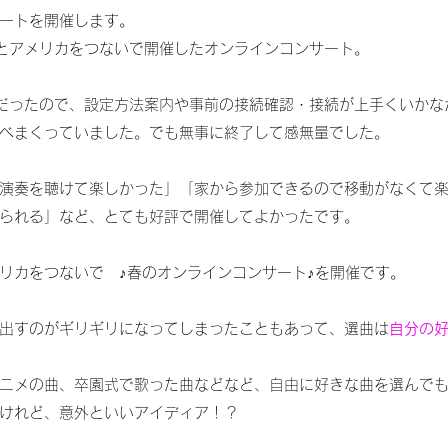
ートを開催します。
本とアメリカをつないで開催したオンラインコンサート。
てだったので、設定方法案内や事前の接続確認・接続が上手くいかな
べまくっていました。でも無事に終了して感無量でした。
演奏を聴けて楽しかった」「家から参加できるので移動がなくて
られる」など、とても好評で開催してよかったです。
リカをつないで　♪春のオンラインコンサート♪を開催です。
出すのがギリギリになってしまったこともあって、選曲は
自分の
ニメの曲、卒園式で歌った曲などなど、自由に好きな曲を選んで
けれど、意外といいアイディア！？