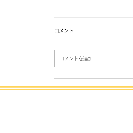
発表会とコンクール
コメント
こんにちは！ 新年度が始まりあ
わただしく過ごしていたらいつの
間にか梅雨の時期に突入してまし
コメントを追加…
た。 今年の発表会の会場予約
や、来年のホール抽選申込、コン
クールの案内など、頭の片隅には
入っていた ”やらなきゃリスト”が
いつの間にか抜け落ちてまし
た。。。 そんな時、ある生徒さ
んから 「今年の発表会はいつ頃
ですか？もう弾きたい曲のリスト
を作ってるんです」 との一言。
そういえばそろそろ今年の会場予