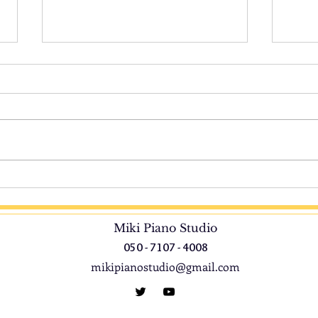
他の教室の発表会へ
のん
こんにちは＆お久しぶりです。
こん
気付いたら前回のブログから4か
なり
月も経ってました。。。サイトの
近の
更新もせず、それなのにお問い合
館の
わせもチラホラといただき、あり
たり
がとうございます。 先日、知り
かな
合いの先生の発表会にお邪魔して
えに
きました。 数年前にピティナの
話題
Miki Piano Studio
レッスン見学でお邪魔した先生の
は、
050 - 7107 - 4008
発表会で、ずっと聞いてみたいと
なか
mikipianostudio@gmail.com
思っていたものでした。レッスン
来た
見学の時に聞いた子たちの上手さ
ます
に驚き、他の生徒さんの演奏も楽
パク