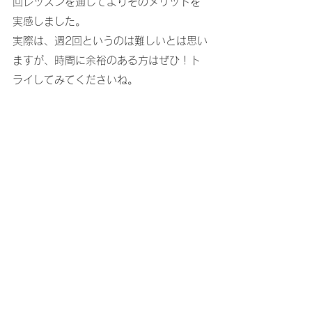
回レッスンを通してよりそのメリットを
実感しました。
実際は、週2回というのは難しいとは思い
ますが、時間に余裕のある方はぜひ！ト
ライしてみてくださいね。
Miki Piano Studio　ミキピアノ教室
すべて表示
最新記事