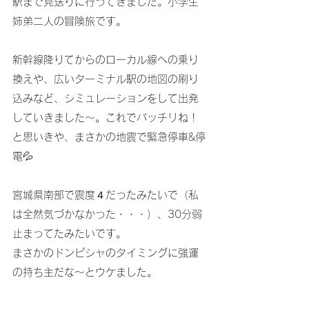
駅まで見送りに行ってきました。小学生
姉弟二人の冒険旅です。
新幹線降りてからのローカル線への乗り
換えや、広いターミナル駅の地図の刷り
込みなど、シミュレーションをして出発
していきました～。これでバッチリね！
と思いきや、まさかの地震で緊急停車&停
電💦
宮城県南部で震度４だったみたいで（私
は全然気づかなかった・・・）、30分弱
止まってたみたいです。
まさかのドンピシャのタイミングに強運
の持ち主だな～とウケました。