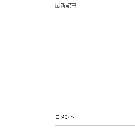
最新記事
発表会とコンクール
コメント
こんにちは！ 新年度が始まりあ