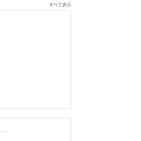
すべて表示
びり忙しく
にちは。最近はめっきり寒く