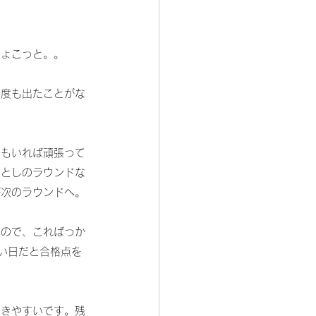
ちょこっと。。
一度も出たことがな
子もいれば頑張って
落としのラウンドな
が次のラウンドへ。
るので、こればっか
い日だと合格点を
つきやすいです。残