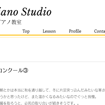
ano Studio​
ピアノ教室
Top
Lesson
Profile
Conta
コンクール③
朝とかは本当に秋を通り越して、冬に片足突っ込んだみたいな寒
うかと思ったけど、また温かくなるみたいなのでぐっと我慢。
暖を取ろうと、必死の取り合いが続きそうです。。