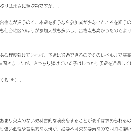
ぶりはまさに運次第ですが。。
合格点が違うので、本選を狙うなら参加者が少ないところを狙う
も仙台地区のほうが参加人数も多いし、合格点も高かったのでよ
ある程度弾けていれば、予選は通過できるのでそのレベルまで演
位聞きましたが、きっちり弾けている子はしっかり予選を通過して
てもOK）、
あまり欠点のない教科書的な演奏をすることがまずは求められる
り強い個性や音楽的な表現が、必要不可欠な要素なので同時に磨