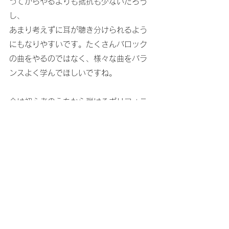
ってからやるよりも抵抗も少ないだろう
し、
あまり考えずに耳が聴き分けられるよう
にもなりやすいです。たくさんバロック
の曲をやるのではなく、様々な曲をバラ
ンスよく学んでほしいですね。
今は初心者のうちから弾けるポリフォニ
ー音楽の教材もたくさんあるので、生徒
さんにはぜひ小さいうちから
いろんなタイプの音楽に触れてもらい、
視野と感受性を思いっきり広げていって
ほしいと思います。
Miki Piano Studio ミキピアノ教室