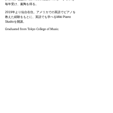
毎年受け、薫陶を得る。
2019年より仙台在住。アメリカでの英語でピアノを
教えた経験をもとに、英語でも学べるMiki Piano
Studioを開講。
Graduated from Tokyo College of Music.
After graduation, she went to Paris to pursue her
piano study. She has studied with Mrs.Chantal Riu
at Conservatoire de Rueil-Malmaison and won the
first prize at final graduation concert.
Since then, she has performed lots of concerts in
Japan, France and U.S.
She worked as accompanist for Sendai Opera for
couple years, and moved to Portland, Oregon in
2014.
She started to teach kids there besides her musical
activities.
A member of OMTA (Oregon Music Teachers
Association)
In 2019,she moved back to Sendai.
Miki Piano Studio
050 - 7107 - 4008