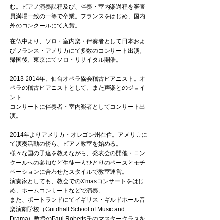
む。ピアノ演奏課程及び、伴奏・室内楽過程を審査
員満場一致の一等で卒業。フランスをはじめ、国内
外のコンクールにて入賞。
在仏中より、ソロ・室内楽・伴奏者として日本およ
びフランス・アメリカにて多数のコンサート出演。
帰国後、東京にてソロ・リサイタル開催。
2013-2014
年、仙台オペラ協会稽古ピアニスト。オ
ペラの稽古ピアニストとして、また声楽とのジョイ
ント
コンサートに伴奏者・室内楽者としてコンサート出
演。
2014年よりアメリカ・オレゴン州在住。アメリカに
て演奏活動の傍ら、ピアノ教室を始める。
様々
な国の子達を教えながら、発表会の開催・コン
クールへの参加など生徒一人ひとりのペースとモチ
ベーションに合わせたスタイルで教室運営。
演奏家としても、教会でのX'masコンサートをはじ
め、ホームコンサートなどで演奏。
​また、ポートランドにてイギリス・ギルドホール音
楽演劇学校（Guildhall School of Music and
Drama）教授のPaul Roberts氏のマスタークラスを