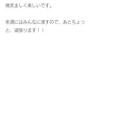
微笑ましく楽しいです。
来週にはみんなに渡すので、あとちょっ
と、頑張ります！！
Miki Piano Studio ミキピアノ教室
すべて表示
最新記事