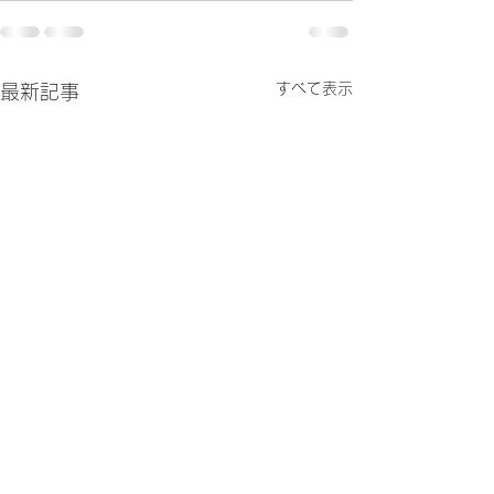
すべて表示
最新記事
他の教室の発表会へ
のんびり忙しく