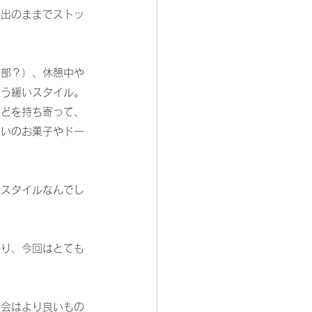
い出のままでストッ
一部？）、休憩中や
いう緩いスタイル。
などを持ち寄って、
らいのお菓子やドー
なスタイルなんでし
あり、今回はとても
表会はより良いもの