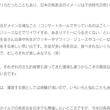
リカだったこともあり、日本の発表会のイメージは子供時代の思
会がメイン会場なこと（コンサートホールでやっているのはごく
ジュースなどでワイワイする、あまりマナーにうるさくない、と
生徒さん自身や先生がクッキーやマフィン・ジュースやコーヒー
をする楽しい思い出です。生徒が多い発表会は、食べきれないく
で、むしろそれが楽しみな子も（笑）
、それぞれの文化的背景も育ってきた環境も違うからこその寛容
い会です♪
は、運営する側としては経験が浅いので、いろいろと悩むことも
タイルでの発表会を日本でも開催したいところですが、今年の発