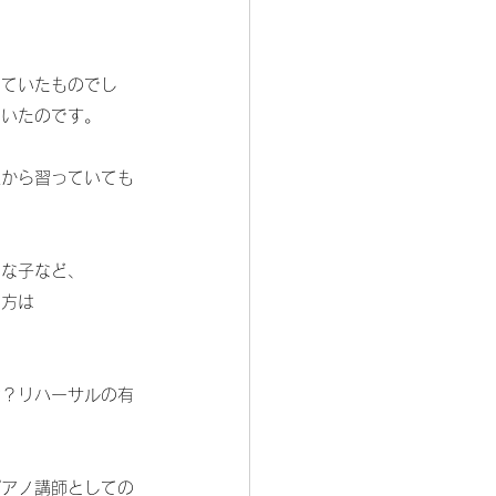
っていたものでし
ていたのです。
生から習っていても
きな子など、
え方は
は？リハーサルの有
ピアノ講師としての