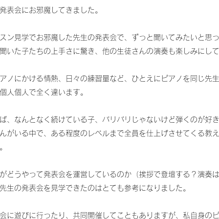
発表会にお邪魔してきました。
スン見学でお邪魔した先生の発表会で、ずっと聞いてみたいと思
聞いた子たちの上手さに驚き、他の生徒さんの演奏も楽しみにし
アノにかける情熱、日々の練習量など、ひとえにピアノを同じ先
個人個人で全く違います。
ば、なんとなく続けている子、バリバリじゃないけど弾くのが好
んがいる中で、ある程度のレベルまで全員を仕上げさせてくる教
。
がどうやって発表会を運営しているのか（挨拶で登壇する？演奏
先生の発表会を見学できたのはとても参考になりました。
会に遊びに行ったり、共同開催してこともありますが、私自身の