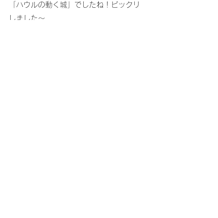
「ハウルの動く城」でしたね！ビックリ
しました～
Miki Piano Studio ミキピアノ教室
すべて表示
最新記事